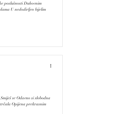
gluhe poslušnosti Duhovnim
adama U nedodirljvo bijelim
 Smiješ se Odavno si slobodna
i trčala Opijena prekrasnim