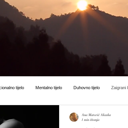
onalno tijelo
Mentalno tijelo
Duhovno tijelo
Zaigrani
Ana Matorić Akasha
1 min čitanja