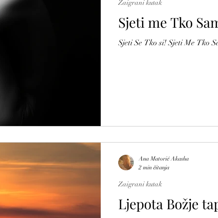
Zaigrani kutak
Sjeti me Tko Sa
Sjeti Se Tko si! Sjeti Me Tko 
Ana Matorić Akasha
2 min čitanja
Zaigrani kutak
Ljepota Božje tap