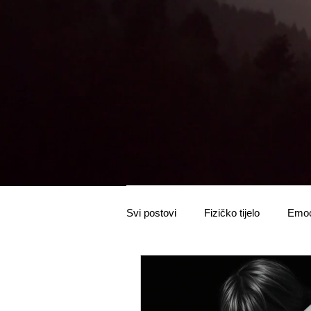
Svi postovi
Fizičko tijelo
Emoci
Edukacija