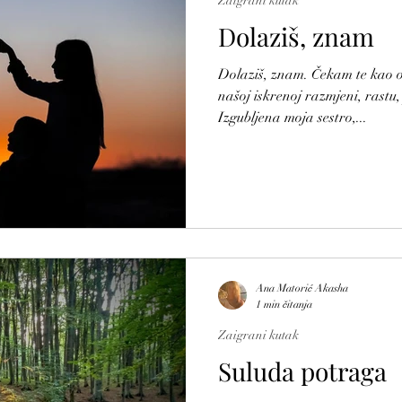
Zaigrani kutak
Dolaziš, znam
Dolaziš, znam. Čekam te kao o
našoj iskrenoj razmjeni, rastu, 
Izgubljena moja sestro,...
Ana Matorić Akasha
1 min čitanja
Zaigrani kutak
Suluda potraga