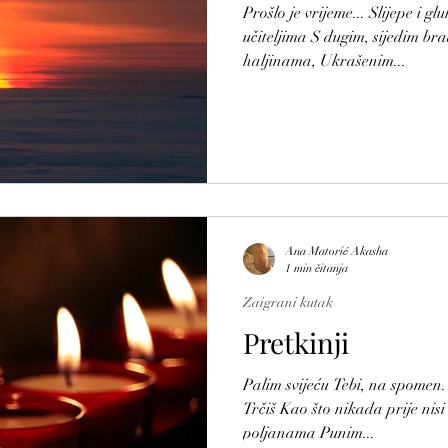
Prošlo je vrijeme... Slijepe i 
učiteljima S dugim, sijedim br
haljinama, Ukrašenim...
Ana Matorić Akasha
1 min čitanja
Zaigrani kutak
Pretkinji
Palim svijeću Tebi, na spomen.
Trčiš Kao što nikada prije nis
poljanama Punim...