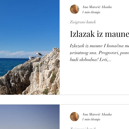
Ana Matorić Akasha
1 min čitanja
Zaigrani kutak
Izlazak iz maun
Izlazak iz maune I konačna ma
prisutnog sna. Progovori, pon
budi slobodna! Leti,...
Ana Matorić Akasha
1 min čitanja