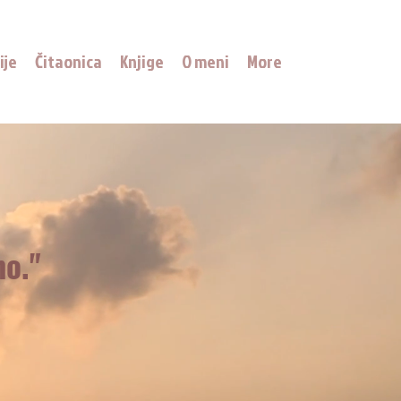
ije
Čitaonica
Knjige
O meni
More
o."