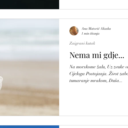
Ana Matorić Akasha
1 min čitanja
Zaigrani kutak
Nema mi gdje...
Na morskome žalu, Uz zvuke va
Cijeloga Postojanja. Život zab
tumaranje mrakom, Duša...