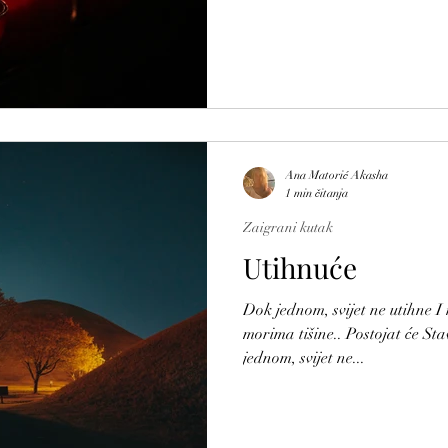
Ana Matorić Akasha
1 min čitanja
Zaigrani kutak
Utihnuće
Dok jednom, svijet ne utihne I
morima tišine.. Postojat će Sta
jednom, svijet ne...