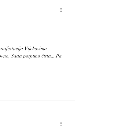
e
nifestacija Vijekovima
ovno, Sada potpuno čista... Pa