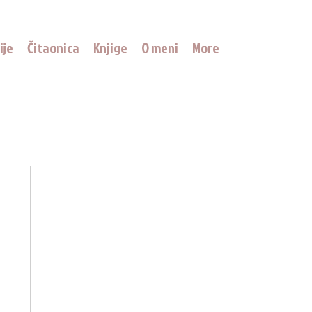
ije
Čitaonica
Knjige
O meni
More