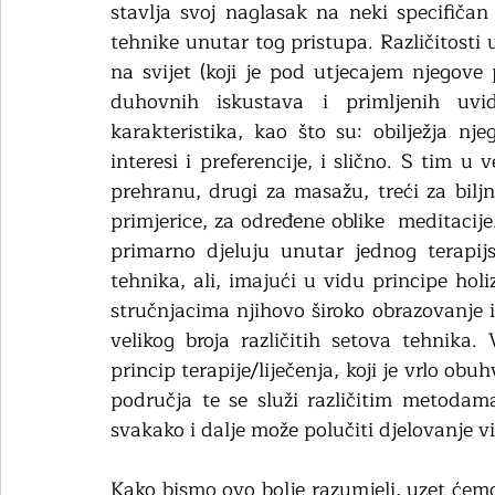
stavlja svoj naglasak na neki specifiča
tehnike unutar tog pristupa. Različitosti 
na svijet (koji je pod utjecajem njegove p
duhovnih iskustava i primljenih uvid
karakteristika, kao što su: obilježja nje
interesi i preferencije, i slično. S tim u v
prehranu, drugi za masažu, treći za biljne
primjerice, za određene oblike  meditacije
primarno djeluju unutar jednog terapij
tehnika, ali, imajući u vidu principe holi
stručnjacima njihovo široko obrazovanje i
velikog broja različitih setova tehnika
princip terapije/liječenja, koji je vrlo ob
područja te se služi različitim metodama 
svakako i dalje može polučiti djelovanje viš
Kako bismo ovo bolje razumjeli, uzet ćem