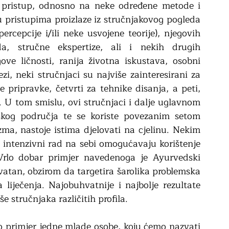
n pristup, odnosno na neke određene metode i 
u pristupima proizlaze iz stručnjakovog pogleda 
ercepcije i/ili neke usvojene teorije), njegovih 
a, stručne ekspertize, ali i nekih drugih 
gove ličnosti, ranija životna iskustava, osobni 
ezi, neki stručnjaci su najviše zainteresirani za 
 pripravke, četvrti za tehnike disanja, a peti, 
. U tom smislu, ovi stručnjaci i dalje uglavnom 
skog područja te se koriste povezanim setom 
zma, nastoje istima djelovati na cjelinu. Nekim 
 intenzivni rad na sebi omogućavaju korištenje 
. Vrlo dobar primjer navedenoga je Ayurvedski 
uhvatan, obzirom da targetira šarolika problemska 
liječenja. Najobuhvatnije i najbolje rezultate 
e stručnjaka različitih profila. 
o primjer jedne mlade osobe, koju ćemo nazvati 