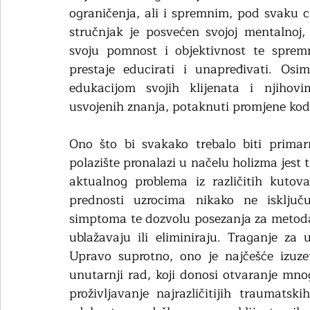
ograničenja, ali i spremnim, pod svaku ci
stručnjak je posvećen svojoj mentalnoj,
svoju pomnost i objektivnost te spremn
prestaje educirati i unapređivati. Osi
edukacijom svojih klijenata i njihov
usvojenih znanja, potaknuti promjene kod 
Ono što bi svakako trebalo biti primarn
polazište pronalazi u načelu holizma jest
aktualnog problema iz različitih kutova
prednosti uzrocima nikako ne isključu
simptoma te dozvolu posezanja za metoda
ublažavaju ili eliminiraju. Traganje za 
Upravo suprotno, ono je najčešće izuze
unutarnji rad, koji donosi otvaranje mno
proživljavanje najrazličitijih traumats