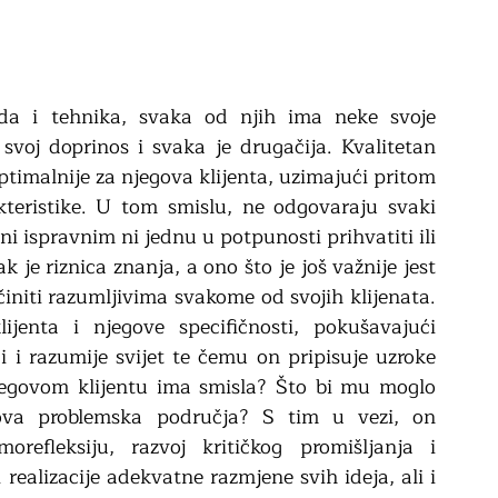
da i tehnika, svaka od njih ima neke svoje 
svoj doprinos i svaka je drugačija. Kvalitetan 
timalnije za njegova klijenta, uzimajući pritom 
kteristike. U tom smislu, ne odgovaraju svaki 
ni ispravnim ni jednu u potpunosti prihvatiti ili 
k je riznica znanja, a ono što je još važnije jest 
činiti razumljivima svakome od svojih klijenata. 
jenta i njegove specifičnosti, pokušavajući 
i i razumije svijet te čemu on pripisuje uzroke 
njegovom klijentu ima smisla? Što bi mu moglo 
gova problemska područja? S tim u vezi, on 
refleksiju, razvoj kritičkog promišljanja i 
 realizacije adekvatne razmjene svih ideja, ali i 