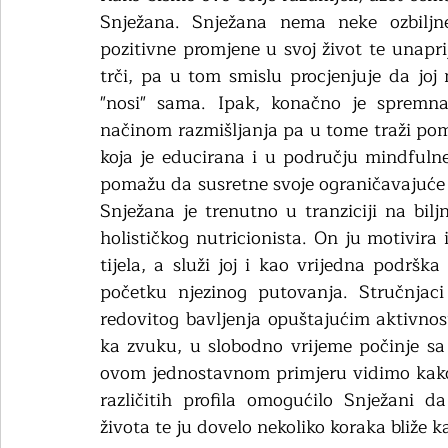
Snježana. Snježana nema neke ozbiljne 
pozitivne promjene u svoj život te unaprij
trči, pa u tom smislu procjenjuje da joj
"nosi" sama. Ipak, konačno je spremna
načinom razmišljanja pa u tome traži pom
koja je educirana i u području mindfulne
pomažu da susretne svoje ograničavajuće ob
Snježana je trenutno u tranziciji na bilj
holističkog nutricionista. On ju motivira 
tijela, a služi joj i kao vrijedna podršk
početku njezinog putovanja. Stručnjaci
redovitog bavljenja opuštajućim aktivno
ka zvuku, u slobodno vrijeme počinje sa 
ovom jednostavnom primjeru vidimo kako 
različitih profila omogućilo Snježani d
života te ju dovelo nekoliko koraka bliže k