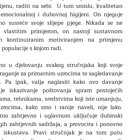
jenu, raditi na sebi.  U tom smislu, kvalitetan 
 emocionalnoj i duhovnoj higijeni. On njeguje 
o susreće svoje slijepe pjege. Nikada se ne 
m vlastitim primjerom, on nastoji sustavnom 
im kontinuiranim motiviranjem na primjenu 
populacije s kojom radi.
o u djelovanju svakog stručnjaka koji svoje 
 traganje za primarnim uzrocima te sagledavanje 
. Pa ipak, valja naglasiti kako ovo davanje 
je iskazivanje poštovanja spram postojećih 
ma, tehnikama, sredstvima koji iste umanjuju, 
uzrocima, kako smo i ranije naveli, nije lako. 
tno zahtjevno i uglavnom uključuje dubinski 
gih zahtjevnih sadržaja, a provocira i ponovno 
kih iskustava. Pravi stručnjak je na tom putu 