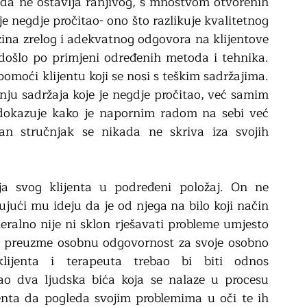
da ne ostavlja ranjivog, s mnoštvom otvorenih 
 negdje pročitao- ono što razlikuje kvalitetnog 
zina zrelog i adekvatnog odgovora na klijentove 
 došlo po primjeni određenih metoda i tehnika. 
pomoći klijentu koji se nosi s teškim sadržajima. 
u sadržaja koje je negdje pročitao, već samim 
okazuje kako je napornim radom na sebi već 
tan stručnjak se nikada ne skriva iza svojih 
ja svog klijenta u podređeni položaj. On ne 
ući mu ideju da je od njega na bilo koji način 
neralno nije ni sklon rješavati probleme umjesto 
da preuzme osobnu odgovornost za svoje osobno 
lijenta i terapeuta trebao bi biti odnos 
ao dva ljudska bića koja se nalaze u procesu 
enta da pogleda svojim problemima u oči te ih 