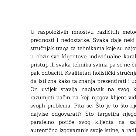
U raspoloživih mnoštvu različitih meto
prednosti i nedostatke. Svaka daje neki 
stručnjak traga za tehnikama koje su najop
u obzir sve klijentove individualne kara
pristup ili svaka tehnika svima pa se ne či
pak odbaciti. Kvalitetan holistički stručnja
da isti zna kako ta znanja prezentirati i u
On uvijek stavlja naglasak na svog kli
razumjeti način na koji njegov klijent vid
svojih problema. Pita se: Što je to što 
najviše odgovarati? Što targetira nje
paralelno potiče svog klijenta na samo
autentično izgovaranje svoje istine, a radi