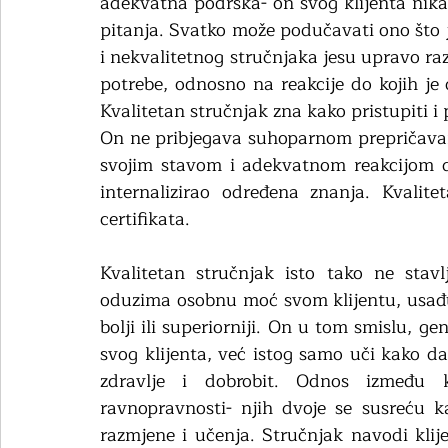
adekvatna podrška- on svog klijenta nika
pitanja. Svatko može podučavati ono što je
i nekvalitetnog stručnjaka jesu upravo ra
potrebe, odnosno na reakcije do kojih je
Kvalitetan stručnjak zna kako pristupiti i 
On ne pribjegava suhoparnom prepričavanj
svojim stavom i adekvatnom reakcijom d
internalizirao određena znanja. Kvalite
certifikata. 
Kvalitetan stručnjak isto tako ne stavl
oduzima osobnu moć svom klijentu, usađuj
bolji ili superiorniji. On u tom smislu, ge
svog klijenta, već istog samo uči kako 
zdravlje i dobrobit. Odnos između k
ravnopravnosti- njih dvoje se susreću k
razmjene i učenja. Stručnjak navodi klij