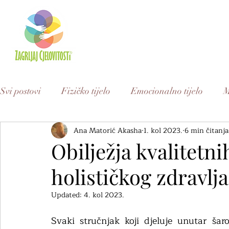
Svi postovi
Fizičko tijelo
Emocionalno tijelo
M
Ana Matorić Akasha
1. kol 2023.
6 min čitanja
Kratke priče
Edukacija
Obilježja kvalitetn
holističkog zdravlja
Updated:
4. kol 2023.
Svaki stručnjak koji djeluje unutar šar