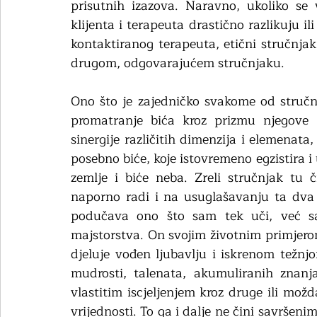
prisutnih izazova. Naravno, ukoliko se v
klijenta i terapeuta drastično razlikuju ili
kontaktiranog terapeuta, etični stručnj
drugom, odgovarajućem stručnjaku. 
Ono što je zajedničko svakome od stručnja
promatranje bića kroz prizmu njegove cj
sinergije različitih dimenzija i elemenata,
posebno biće, koje istovremeno egzistira i
zemlje i biće neba. Zreli stručnjak tu 
naporno radi i na usuglašavanju ta dva s
podučava ono što sam tek uči, već s
majstorstva. On svojim životnim primjero
djeluje vođen ljubavlju i iskrenom težnjo
mudrosti, talenata, akumuliranih znanja
vlastitim iscjeljenjem kroz druge ili mož
vrijednosti. To ga i dalje ne čini savršeni