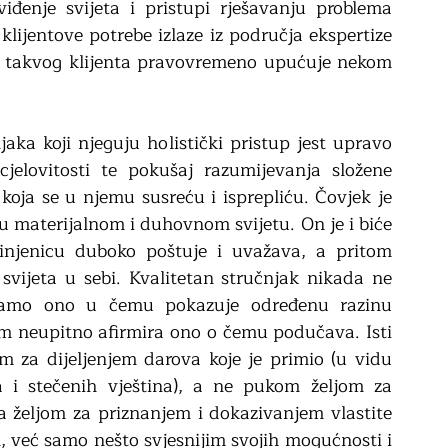
iđenje svijeta i pristupi rješavanju problema 
 klijentove potrebe izlaze iz područja ekspertize 
ak takvog klijenta pravovremeno upućuje nekom 
ka koji njeguju holistički pristup jest upravo 
elovitosti te pokušaj razumijevanja složene 
 koja se u njemu susreću i isprepliću. Čovjek je 
 u materijalnom i duhovnom svijetu. On je i biće 
činjenicu duboko poštuje i uvažava, a pritom 
vijeta u sebi. Kvalitetan stručnjak nikada ne 
amo ono u čemu pokazuje određenu razinu 
m neupitno afirmira ono o čemu podučava. Isti 
m za dijeljenjem darova koje je primio (u vidu 
 i stečenih vještina), a ne pukom željom za 
da željom za priznanjem i dokazivanjem vlastite 
m, već samo nešto svjesnijim svojih mogućnosti i 