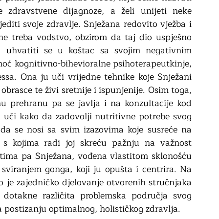
zdravstvene dijagnoze, a želi unijeti neke 
editi svoje zdravlje. Snježana redovito vježba i 
 ne treba vodstvo, obzirom da taj dio uspješno 
 uhvatiti se u koštac sa svojim negativnim 
oć kognitivno-bihevioralne psihoterapeutkinje, 
ssa. Ona ju uči vrijedne tehnike koje Snježani 
rasce te živi sretnije i ispunjenije. Osim toga, 
nu prehranu pa se javlja i na konzultacije kod 
i uči kako da zadovolji nutritivne potrebe svog 
a da se nosi sa svim izazovima koje susreće na 
 s kojima radi joj skreću pažnju na važnost 
stima pa Snježana, vođena vlastitom sklonošću 
sviranjem gonga, koji ju opušta i centrira. Na 
je zajedničko djelovanje otvorenih stručnjaka 
a dotakne različita problemska područja svog 
a postizanju optimalnog, holističkog zdravlja. 