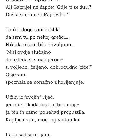
Ali Gabrijel mi šapće: "Gdje ti se žuri? 
Došla si donijeti Raj ovdje."
Toliko dugo sam mislila 
da sam tu po nekoj grešci...
Nikada nisam bila dovoljnom.
"Nisi ovdje slučajno,
dovedena si s namjerom-
ti voljeno, željeno, dobroćudno biće!"
Osjećam:
spoznaja se konačno ukorijenjuje.
Učim iz "svojih" riječi
jer one nikada nisu ni bile moje- 
ja bih ih samo ponekad propustila.
Kapljica sam, moćnog vodotoka.
I ako sad sumnjam… 