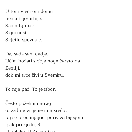
U tom vječnom domu 
nema hijerarhije. 
Samo Ljubav. 
Sigurnost.
Svjetlo spoznaje.
Da, sada sam ovdje.
Učim hodati s obje noge čvrsto na 
Zemlji,
dok mi srce živi u Svemiru...
To
 nije pad. To je izbor.
Često poželim natrag
(u zadnje vrijeme i na sreću, 
taj se proganjajući poriv za bijegom 
ipak prorjeđuje)...
U oblake. U Apsolutno.