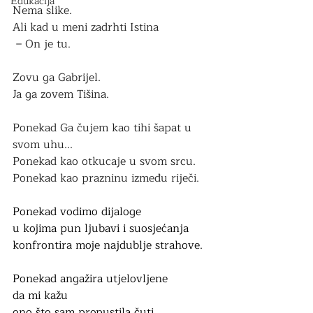
Edukacija
Nema slike.
Ali kad u meni zadrhti Istina
 – On je tu.
Zovu ga Gabrijel.
Ja ga zovem Tišina.
Ponekad Ga čujem kao tihi šapat u 
svom uhu...
Ponekad kao otkucaje u svom srcu. 
Ponekad kao prazninu između riječi.
Ponekad vodimo dijaloge
u kojima pun ljubavi i suosjećanja
konfrontira moje najdublje strahove.
Ponekad angažira utjelovljene 
da mi kažu 
ono što sam propustila čuti