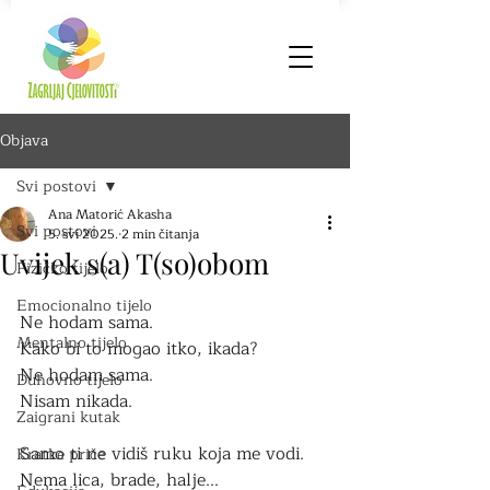
Objava
Svi postovi
Ana Matorić Akasha
Svi postovi
5. svi 2025.
2 min čitanja
Uvijek s(a) T(so)obom
Fizičko tijelo
Emocionalno tijelo
Ne hodam sama.
Mentalno tijelo
Kako bi to mogao itko, ikada?
Ne hodam sama.
Duhovno tijelo
Nisam nikada.
Zaigrani kutak
Samo ti ne vidiš ruku koja me vodi.
Kratke priče
Nema lica, brade, halje... 