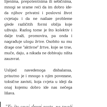
lijenima, prepotentnima ili sebičnima, 
mnogi se srame reći da im dobro ide- 
da njihov privatni i poslovni život 
cvjetaju i da ne nailaze probleme 
glede različitih formi obilja koje 
uživaju. Razlog tome je što kolektiv i 
dalje traži, promovira, pa onda i 
nagrađuje ulogu žrtve. Osobito su mu 
drage one "aktivne" žrtve, koje se trse, 
muče, daju, a nikada ne dobivaju ništa 
zauzvrat. 
Uslijed navedenoga disbalansa, 
prisutno je i mnogo s njim povezane, 
toksične zavisti, koja cvjeta u ideji da 
onaj kojemu dobro ide nas nečega 
lišava. 
"To što onaj drugi raste, ne znači 