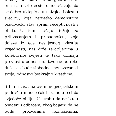
ona nam vrlo često omogućavaju da 
se dobro uklopimo u naizgled bolesnu 
sredinu, koja nerijetko demonstrira 
osuđivački stav spram receptivnosti i 
obilja. U tom slučaju, težnje za 
prihvaćanjem i pripadnošću, koje 
dolaze iz ega nesvjesnog vlastite 
vrijednosti, nas drže zarobljenima u 
kolektivnoj svijesti te tako uzimaju 
prevlast u odnosu na izvorne potrebe 
duše- da bude slobodna, nenavezana i 
svoja, odnosno beskrajno kreativna. 
S tim u vezi, na ovom je geografskom 
području mnoge čak i sramota reći da 
svjedoče obilju. U strahu da ne budu 
osuđeni i odbačeni, zbog bojazni da ne 
budu prozvanima razmaženima, 