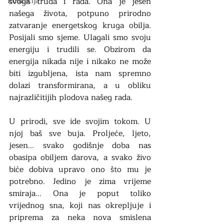
Edukacija
svoga truda i rada. Ona je jesen 
našega života, potpuno prirodno 
zatvaranje energetskog kruga obilja. 
Posijali smo sjeme. Ulagali smo svoju 
energiju i trudili se. Obzirom da 
energija nikada nije i nikako ne može 
biti izgubljena, ista nam spremno 
dolazi transformirana, a u obliku 
najrazličitijih plodova našeg rada. 
U prirodi, sve ide svojim tokom. U 
njoj baš sve buja. Proljeće, ljeto, 
jesen... svako godišnje doba nas 
obasipa obiljem darova, a svako živo 
biće dobiva upravo ono što mu je 
potrebno. Jedino je zima vrijeme 
smiraja... Ona je poput toliko 
vrijednog sna, koji nas okrepljuje i 
priprema za neka nova smislena 