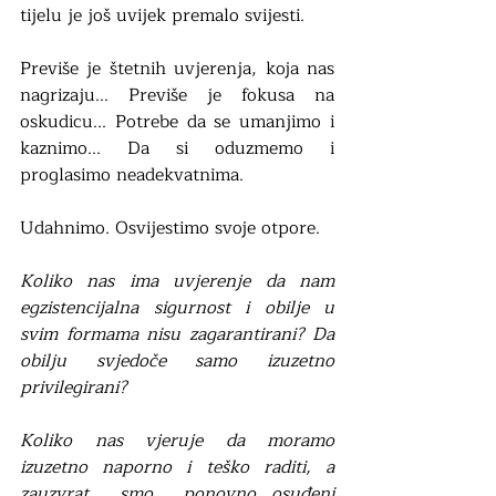
tijelu je još uvijek premalo svijesti. 
Previše je štetnih uvjerenja, koja nas 
nagrizaju... Previše je fokusa na 
oskudicu... Potrebe da se umanjimo i 
kaznimo... Da si oduzmemo i 
proglasimo neadekvatnima. 
Udahnimo. Osvijestimo svoje otpore. 
Koliko nas ima uvjerenje da nam 
egzistencijalna sigurnost i obilje u 
svim formama nisu zagarantirani? Da 
obilju svjedoče samo izuzetno 
privilegirani?
Koliko nas vjeruje da moramo 
izuzetno naporno i teško raditi, a 
zauzvrat  smo  ponovno osuđeni 