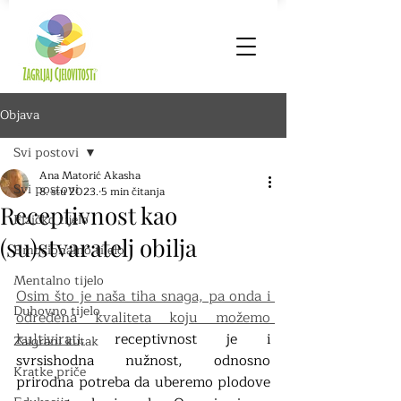
Objava
Svi postovi
Ana Matorić Akasha
Svi postovi
8. stu 2023.
5 min čitanja
Receptivnost kao
Fizičko tijelo
(su)stvaratelj obilja
Emocionalno tijelo
Mentalno tijelo
Osim što je naša tiha snaga, pa onda i 
Duhovno tijelo
određena kvaliteta koju možemo 
kultivirati,
 receptivnost je i 
Zaigrani kutak
svrsishodna nužnost, odnosno 
Kratke priče
prirodna potreba da uberemo plodove 