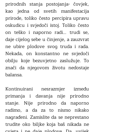
prirodnih stanja postojanja- čovjek, 
kao jedna od svetih manifestacija 
prirode, toliko često percipira upravu 
oskudicu i svjedoči istoj. Toliko često 
on teško i naporno radi... trudi se, 
daje cijelog sebe u činjenje, a zauzvrat 
ne ubire plodove svog truda i rada. 
Nekada, on konstantno ne svjedoči 
obilju koje bezuvjetno zaslužuje. To 
znači da njegovom životu nedostaje 
balansa. 
Kontinuirani nesrazmjer između 
primanja i davanja nije prirodno 
stanje. Nije prirodno da naporno 
radimo, a da za to nismo nikako 
nagrađeni. Zamislite da se neprestano 
trudite oko biljke koja baš nikada ne 
cvjeta i ne daje plodove. Da, uvijek 