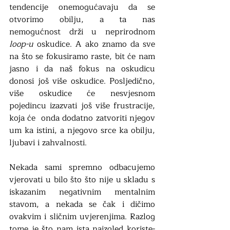
tendencije onemogućavaju da se 
otvorimo obilju, a ta nas 
nemogućnost drži u neprirodnom 
loop-u
 oskudice. A ako znamo da sve 
na što se fokusiramo raste, bit će nam 
jasno i da naš fokus na oskudicu 
donosi još više oskudice. Posljedično, 
više oskudice će nesvjesnom 
pojedincu izazvati još više frustracije, 
koja će  onda dodatno zatvoriti njegov 
um ka istini, a njegovo srce ka obilju, 
ljubavi i zahvalnosti. 
Nekada sami spremno odbacujemo 
vjerovati u bilo što što nije u skladu s 
iskazanim negativnim mentalnim 
stavom, a nekada se čak i dičimo 
ovakvim i sličnim uvjerenjima. Razlog 
tome je što nam ista naizgled koriste- 