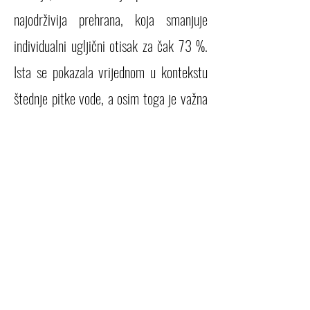
najodrživija prehrana, koja smanjuje
individualni ugljični otisak za čak 73 %.
Ista se pokazala vrijednom u kontekstu
štednje pitke vode, a osim toga je važna
u smislu očuvanja bioraznolikosti:
svjetskih šuma, divljih staništa te biljnog
i životinjskog svijeta koji iste naseljavaju.
Navedeni podaci nisu plod nečije mašte,
radi se o egzaktnim rezultatima nekih
valjanih znanstvenih istraživanja s kojima
sam se imala prilike susresti.